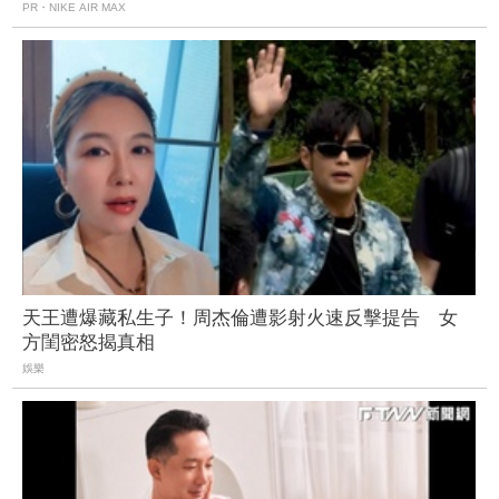
PR・NIKE AIR MAX
天王遭爆藏私生子！周杰倫遭影射火速反擊提告 女
方閨密怒揭真相
娛樂