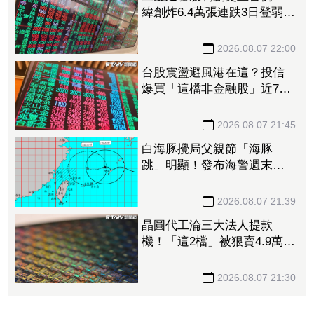
緯創炸6.4萬張連跌3日登弱勢
股王 金管會要求集保、證
交所了解
2026.08.07 22:00
台股震盪避風港在這？投信
爆買「這檔非金融股」近7千
張居冠 第一金連17買同步
上榜
2026.08.07 21:45
白海豚攪局父親節「海豚
跳」明顯！發布海警週末影
響最劇 專家：外圍雨帶今
晚進入陸地
2026.08.07 21:39
晶圓代工淪三大法人提款
機！「這2檔」被狠賣4.9萬
張 聯電中刀失血38.2億元跌
4.53%
2026.08.07 21:30