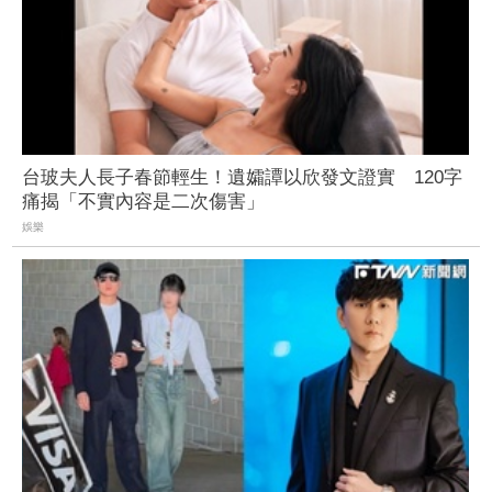
台玻夫人長子春節輕生！遺孀譚以欣發文證實 120字
痛揭「不實內容是二次傷害」
娛樂