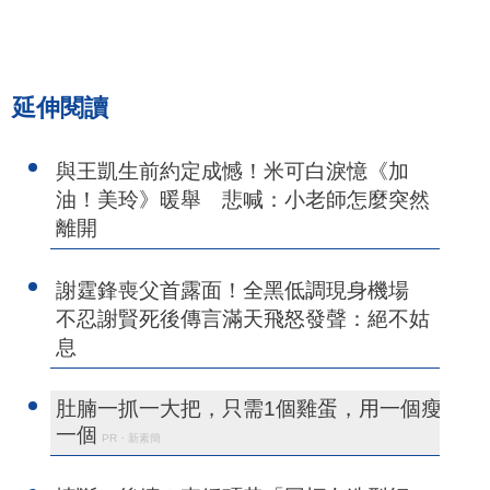
延伸閱讀
與王凱生前約定成憾！米可白淚憶《加
油！美玲》暖舉 悲喊：小老師怎麼突然
離開
謝霆鋒喪父首露面！全黑低調現身機場
不忍謝賢死後傳言滿天飛怒發聲：絕不姑
息
肚腩一抓一大把，只需1個雞蛋，用一個瘦
一個
PR・新素簡