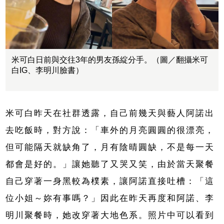
米可白日前與交往3年的男友孫綻分手。（圖／翻攝米可
白IG、李明川臉書）
米可白昨天在社群透露，自己前幾天與藝人阿諾出
去吃飯時，對方說：「車外的月亮圓圓的很漂亮，
但可能隔天就缺角了，月有陰晴圓缺，不是每一天
都會是好的。」讓她聽了又哭又笑，由於當天聚餐
自己穿著一身黑較為樸素，讓阿諾直接吐槽：「這
位小姐～妳有事嗎？」因此在昨天再度和阿諾、李
明川聚餐時，她改穿著大地色系。照片中可以看到