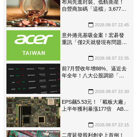
布局先進封裝、低軌衛星！
自營商加碼「這檔」3,677萬
元逾1.4千張 加速高值化轉
型
2026.08.07 22:45
意外捲兆基吸金案！宏碁發
重訊「僅2天就發現有問題」
辭董座退出經營：內部存在
管理缺失
2026.08.07 22:35
前7月營收年增88%、逼近去
年全年！八大公股調節「這
檔」13.69億元逾7.4千張
2026.08.07 22:30
EPS飆5.53元！「載板大廠」
上半年獲利暴漲177倍 ABF
漲50%、BT漲70%毛利衝高
2026.08.07 22:15
二度延發股利創史上首例！