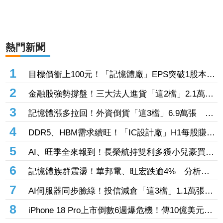
熱門新聞
1
目標價衝上100元！「記憶體廠」EPS突破1股本
DRAM大漲45%＋合作美光獲利迎轉機
2
金融股強勢撐盤！三大法人進貨「這2檔」2.1萬
張 投8.54億元連12日進場三商壽
3
記憶體漲多拉回！外資倒貨「這3檔」6.9萬張 連
賣華邦電2天捲102億元
4
DDR5、HBM需求續旺！「IC設計廠」H1每股賺
9.13元 董座：搶晶圓產能比毛利率更重要
5
AI、旺季全來報到！長榮航持雙利多獲小兒豪買逾
53萬張成寵兒 「這檔」前7月營收狂超去年全年
6
記憶體族群震盪！華邦電、旺宏跌逾4% 分析師
也獲青睞
點名「這2檔」多頭：布局看技術面
7
AI伺服器同步臉綠！投信減倉「這3檔」1.1萬張
投信連砍緯創2刀帶走18.96億元
8
iPhone 18 Pro上市倒數6週爆危機！傳10億美元晶
片卡封裝「躺在廠房」 恐面臨庫存不足