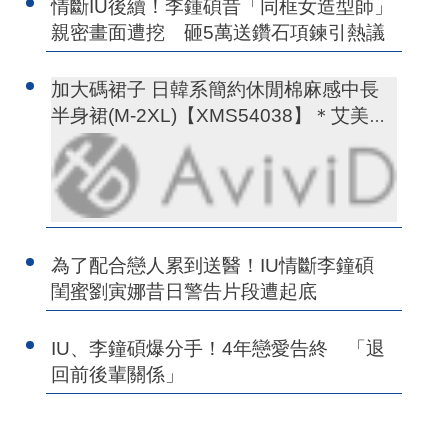
情斷IU後續！李鍾碩昔「同框女造型師」
親密畫面遭挖 砸5萬送鑽石項鍊引熱議
加大碼裙子 日韓系簡約休閒棉麻感中長
半身裙(M-2XL)【XMS54038】＊艾美時
尚(現+預)
為了配合戀人累到送醫！IU情斷李鐘碩
閨蜜劉寅娜昔日警告片段遭起底
IU、李鐘碩爆分手！4年戀愛告終 「退
回前後輩關係」