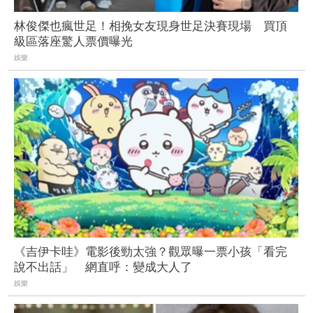
林俊傑也瘋世足！相挽女友現身世足決賽現場 買頂
級區落座驚人票價曝光
娛樂
《吉伊卡哇》電影後勁太強？觀眾曝一票小孩「看完
說不出話」 網直呼：變成大人了
娛樂