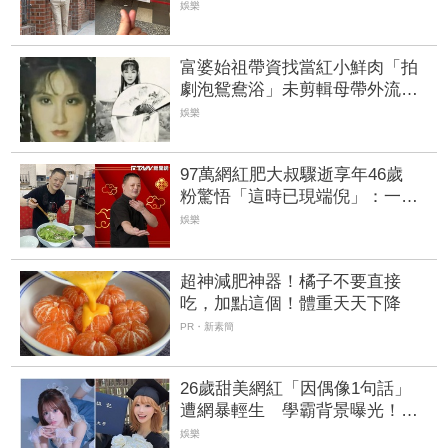
店員粉絲嚇傻
娛樂
富婆始祖帶資找當紅小鮮肉「拍
劇泡鴛鴦浴」未剪輯母帶外流
遭酸「西門大媽」真實年齡曝
娛樂
97萬網紅肥大叔驟逝享年46歲
粉驚悟「這時已現端倪」：一直
覺得不對勁
娛樂
超神減肥神器！橘子不要直接
吃，加點這個！體重天天下降
PR・新素簡
26歲甜美網紅「因偶像1句話」
遭網暴輕生 學霸背景曝光！曾
當酒店小姐收入破億
娛樂