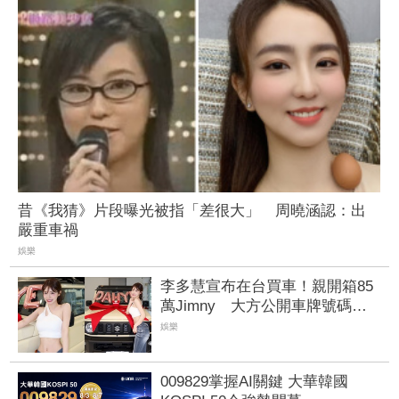
昔《我猜》片段曝光被指「差很大」 周曉涵認：出
嚴重車禍
娛樂
李多慧宣布在台買車！親開箱85
萬Jimny 大方公開車牌號碼：
可以跟我打招呼
娛樂
009829掌握AI關鍵 大華韓國