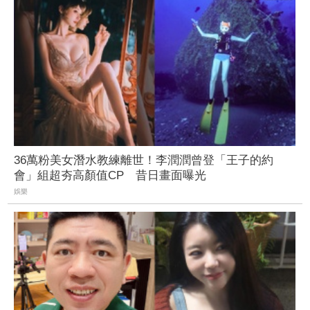
36萬粉美女潛水教練離世！李潤潤曾登「王子的約
會」組超夯高顏值CP 昔日畫面曝光
娛樂