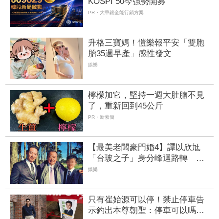
KOSPI 50今強勢開募
PR・大華銀全能行銷方案
升格三寶媽！愷樂報平安「雙胞
胎35週早產」感性發文
娛樂
檸檬加它，堅持一週大肚腩不見
了，重新回到45公斤
PR・新素簡
【最美老闆豪門婚4】譚以欣尪
「台玻之子」身分峰迴路轉 企
業界都市傳說一次看 | FTNN 新
娛樂
聞網
只有崔始源可以停！禁止停車告
示釣出本尊朝聖：停車可以嗎