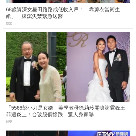
68歲資深女星田路路成低收入戶！「靠剪衣當衛生
紙」 腹瀉失禁緊急送醫
娛樂
「5566彭小刀是女婿」美學教母徐莉玲開嗆謝霆鋒王
菲遭炎上！台玻股價慘跌 驚人身家曝
娛樂