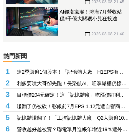
2026.08.08 21:45
AI錢潮瘋灌！鴻海7月營收站
穩3千億大關獲小兒狂投逾7
萬張居冠 「這檔」單月營
收首跨9千億、法說前夕吸買
2026.08.08 21:40
氣
熱門新聞
1
連2季賺逾1個股本！「記憶體大廠」H1EPS衝
20.87元 股價卻殺至跌停鎖死
2
利多要噴大哥卻先跑！長榮航AI、旺季爆棚仍慘冠
賣超王 「這檔鋼鐵」７月營收年增46%也不被買
3
目標價204元確定！這「記憶體廠」吃漲價紅利、
單
Q2毛利率衝70% 全年營運看旺
4
賺翻了仍被砍！彰銀前7月EPS 1.12元遭自營商照
殺2.33億淪賣超王 「這檔記憶體」營收創高也遭
5
記憶體賺翻了！「工控記憶體大廠」Q2大賺逾10股
倒
本、H1EPS達166.45元 7月營收續旺再迎年月雙
6
營收越好越被賣？聯電單月進帳年增近19％遭外資
增