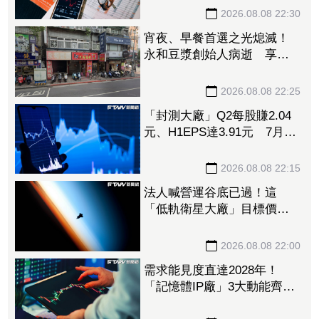
158%
2026.08.08 22:30
宵夜、早餐首選之光熄滅！
永和豆漿創始人病逝 享壽
70歲
2026.08.08 22:25
「封測大廠」Q2每股賺2.04
元、H1EPS達3.91元 7月營
收再喜迎年月雙增
2026.08.08 22:15
法人喊營運谷底已過！這
「低軌衛星大廠」目標價衝
1560元 下半年出貨回溫、
營收估成長20%
2026.08.08 22:00
需求能見度直達2028年！
「記憶體IP廠」3大動能齊
發 目標價衝上1430元