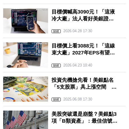
目標價喊高3090元！「這液
冷大廠」法人看好美銀證券
列首選 3月營收年增
2026.04.28 17:30
111.72%
財經
目標價上看3088元！「這線
束大廠」2027年EPS有望晉
身百元 HPC營收是主要動
2026.04.23 10:40
能
財經
投資先機搶先看！美銀點名
「5支股票」具上漲空間 輝
達、亞馬遜皆上榜
2025.06.08 17:30
財經
美股突破還是崩盤？美銀點3
項「B類資產」：最佳信號
燈