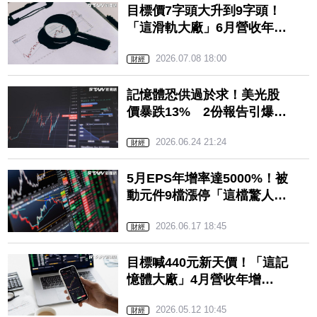
目標價7字頭大升到9字頭！
「這滑軌大廠」6月營收年增
225.52%超驚人 美銀上調
2026.07.08 18:00
2026 EPS預估
財經
記憶體恐供過於求！美光股
價暴跌13% 2份報告引爆全
球股災
2026.06.24 21:24
財經
5月EPS年增率達5000%！被
動元件9檔漲停「這檔驚人財
報曝光」 市場看旺美銀喊
2026.06.17 18:45
出MLCC趨勢
財經
目標喊440元新天價！「這記
憶體大廠」4月營收年增
717.33% 外資點讚
2026.05.12 10:45
財經