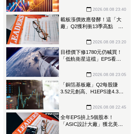
710元 Q3蓄勢待發迎旺季
效應
2026.08.08 23:40
載板漲價效應發酵！這「大
廠」Q2獲利衝13季高點 再
砸468億搶AI商機
2026.08.08 23:20
目標價下修1780元仍喊買！
「低軌衛星這檔」EPS看至
35元 切AI資料中心市場猛
添營運動能
2026.08.08 23:05
「銅箔基板廠」Q2每股賺
3.52元創高、H1EPS達4.39
元 7月營收同締新猷、年增
96.88%
2026.08.08 22:45
全年EPS拚上5個股本！
「ASIC設計大廠」獲北美
CPU大單助攻 7月營收飆