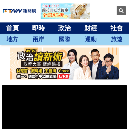
首頁
即時
政治
財經
社會
地方
兩岸
國際
運動
旅遊