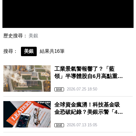
歷史搜尋：
美銀
搜尋：
美銀
結果共16筆
工業景氣警報響了？「藍
領」半導體股自6月高點重挫
21%
2026.07.25 18:50
財經
全球資金瘋湧！科技基金吸
金恐破紀錄？美銀示警「4大
賣出訊號」
2026.07.13 15:05
財經