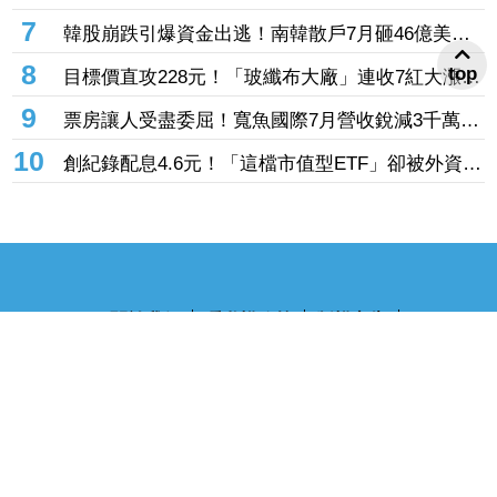
「砍到見骨」 台塑4寶「這檔」營收刷49個月新
7
韓股崩跌引爆資金出逃！南韓散戶7月砸46億美元
高也挨刀
「錢」進美股
8
top
目標價直攻228元！「玻纖布大廠」連收7紅大漲
32.86% 投信單周撒16.7億元、掃入近萬張
9
票房讓人受盡委屈！寬魚國際7月營收銳減3千萬原
因曝「王心凌票房＞楊丞琳」 網笑翻：是吃了誠
10
創紀錄配息4.6元！「這檔市值型ETF」卻被外資單
實果實嗎
周大砍3.4萬張 00923豪配3.05元同被抽回2億元
關於我們
隱私權政策
版權宣告
讀者服務
爆料投稿
企業徵才
鋒燦傳媒股份有限公司 版權所有 Ⓒ 2023 All Rights Reserved
110台北市信義區忠孝東路四段563號14樓
電話：02-2768-9100
傳真：02-2768-9102