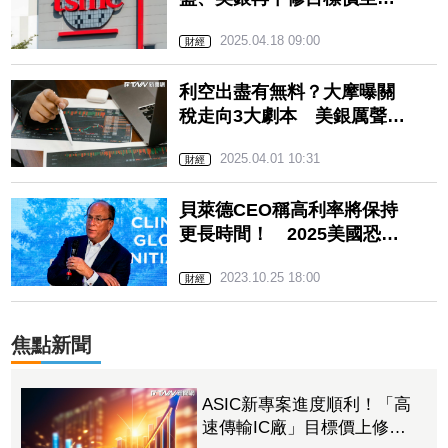
「這數字」…原因曝光
2025.04.18 09:00
財經
利空出盡有無料？大摩曝關
稅走向3大劇本 美銀厲聲示
警：1關鍵恐迎股市殺機
2025.04.01 10:31
財經
貝萊德CEO稱高利率將保持
更長時間！ 2025美國恐有
硬著陸風險
2023.10.25 18:00
財經
焦點新聞
ASIC新專案進度順利！「高
速傳輸IC廠」目標價上修至