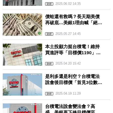
2025.06.02 14:35
財經
債蛙還有救嗎？長天期美債
再破底…美銀1理由喊「絕佳
抄底機會」 網笑：買到撞
2025.05.27 14:45
到
財經
本土投顧力挺台積電！維持
買進評等「目標價1190」
點出「這些變化」須留意
2025.04.20 15:42
財經
是利多還是利空？台積電法
說會後目標價「首見3位數」
…外資評等曝光
2025.04.19 11:29
財經
台積電法說會變法會？高
盛、美銀再下修目標價至