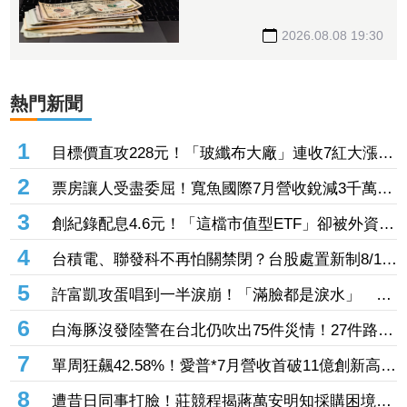
進美股
2026.08.08 19:30
熱門新聞
1
目標價直攻228元！「玻纖布大廠」連收7紅大漲
32.86% 投信單周撒16.7億元、掃入近萬張
2
票房讓人受盡委屈！寬魚國際7月營收銳減3千萬原
因曝「王心凌票房＞楊丞琳」 網笑翻：是吃了誠
3
創紀錄配息4.6元！「這檔市值型ETF」卻被外資單
實果實嗎
周大砍3.4萬張 00923豪配3.05元同被抽回2億元
4
台積電、聯發科不再怕關禁閉？台股處置新制8/10
上路！處置縮至5天、2分鐘撮合
5
許富凱攻蛋唱到一半淚崩！「滿臉都是淚水」 父
親節開唱思念亡父
6
白海豚沒發陸警在台北仍吹出75件災情！27件路樹
倒塌、21件災情處理中
7
單周狂飆42.58%！愛普*7月營收首破11億創新高
「年增144.57%」 重返準千金股
8
遭昔日同事打臉！莊競程揭蔣萬安明知採購困境