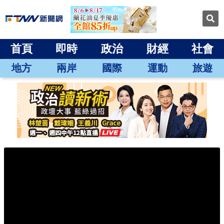
首頁
即時
政治
財經
社會
地方
兩岸
國際
運動
旅遊