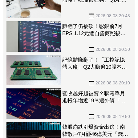
率衝70% 全年營運看旺
2026.08.08 20:45
賺翻了仍被砍！彰銀前7月
EPS 1.12元遭自營商照殺
2.33億淪賣超王 「這檔記憶
體」營收創高也遭倒
2026.08.08 20:30
記憶體賺翻了！「工控記憶
體大廠」Q2大賺逾10股本、
H1EPS達166.45元 7月營收
續旺再迎年月雙增
2026.08.08 20:10
營收越好越被賣？聯電單月
進帳年增近19％遭外資「砍
到見骨」 台塑4寶「這檔」
營收刷49個月新高也挨刀
2026.08.08 19:50
韓股崩跌引爆資金出逃！南
韓散戶7月砸46億美元「錢」