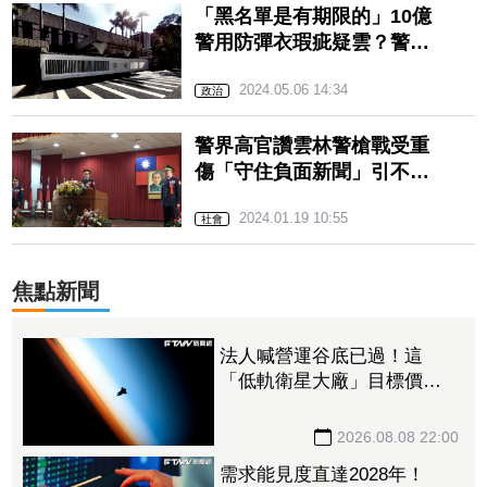
「黑名單是有期限的」10億
警用防彈衣瑕疵疑雲？警政
署出聲了
2024.05.06 14:34
政治
警界高官讚雲林警槍戰受重
傷「守住負面新聞」引不
滿 警政署：已要求道歉
2024.01.19 10:55
社會
焦點新聞
法人喊營運谷底已過！這
「低軌衛星大廠」目標價衝
1560元 下半年出貨回溫、
營收估成長20%
2026.08.08 22:00
需求能見度直達2028年！