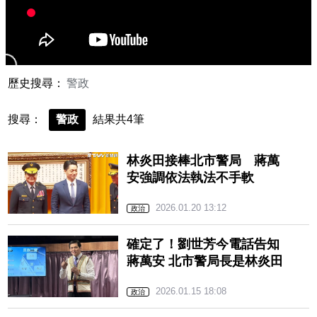
歷史搜尋：
警政
搜尋：
警政
結果共4筆
林炎田接棒北市警局 蔣萬
安強調依法執法不手軟
2026.01.20 13:12
政治
確定了！劉世芳今電話告知
蔣萬安 北市警局長是林炎田
2026.01.15 18:08
政治