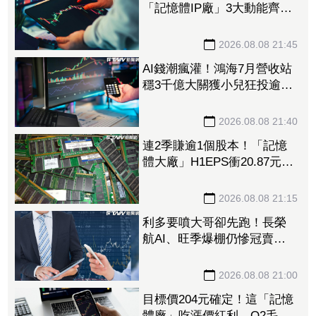
「記憶體IP廠」3大動能齊
發 目標價衝上1430元
2026.08.08 21:45
AI錢潮瘋灌！鴻海7月營收站
穩3千億大關獲小兒狂投逾7
萬張居冠 「這檔」單月營
收首跨9千億、法說前夕吸買
2026.08.08 21:40
氣
連2季賺逾1個股本！「記憶
體大廠」H1EPS衝20.87元
股價卻殺至跌停鎖死
2026.08.08 21:15
利多要噴大哥卻先跑！長榮
航AI、旺季爆棚仍慘冠賣超
王 「這檔鋼鐵」７月營收
年增46%也不被買單
2026.08.08 21:00
目標價204元確定！這「記憶
體廠」吃漲價紅利、Q2毛利