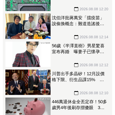
體、晶圓代工、封測3大成本
壓力浮現
2026.08.08 12:20
沈伯洋批蔣萬安「擋疫苗」
說偷換概念：難道造謠後不
用負責？
2026.08.08 12:14
56歲《半澤直樹》男星驚喜
宣布再婚 曝妻子已懷孕將
升格新手爸
2026.08.08 12:12
川普出手多晶矽！12月設價
格下限、衍生品課15% 盧
特尼克：防中國傾銷
2026.08.08 12:10
446萬退休金全丟定存！50多
歲男4年後刷存摺傻眼 3年
利息僅1067元