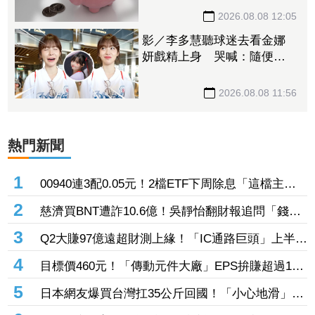
2026.08.08 12:05
影／李多慧聽球迷去看金娜
妍戲精上身 哭喊：隨便！
你們的人生是你們的
2026.08.08 11:56
熱門新聞
1
00940連3配0.05元！2檔ETF下周除息「這檔主動
式ETF」年化配息率逼11%超香 最後上車日曝
2
慈濟買BNT遭詐10.6億！吳靜怡翻財報追問「錢從
哪支出」：核銷不會出問題嗎
3
Q2大賺97億遠超財測上緣！「IC通路巨頭」上半年
EPS站上13元 工業與AI應用需求持續復甦加持
4
目標價460元！「傳動元件大廠」EPS拚賺超過1股
本 半導體設備需求爆發、漲價有戲
5
日本網友爆買台灣扛35公斤回國！「小心地滑」告
示牌也帶走 3萬人笑翻