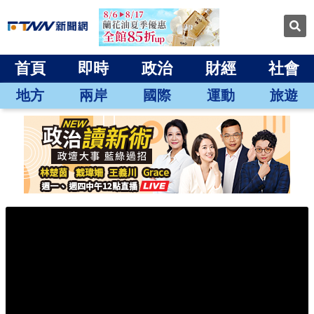
首頁
即時
政治
財經
社會
地方
兩岸
國際
運動
旅遊