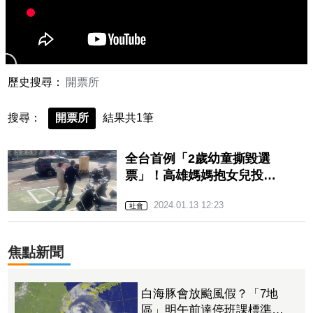
歷史搜尋：
開票所
搜尋：
開票所
結果共1筆
全台首例「2歲幼童撕毀選
票」！高雄媽媽抱女兒投票
發生慘劇 涉《選罷法》函
2024.01.13 12:23
送
社會
焦點新聞
白海豚會放颱風假？「7地
區」明午前達停班課標準