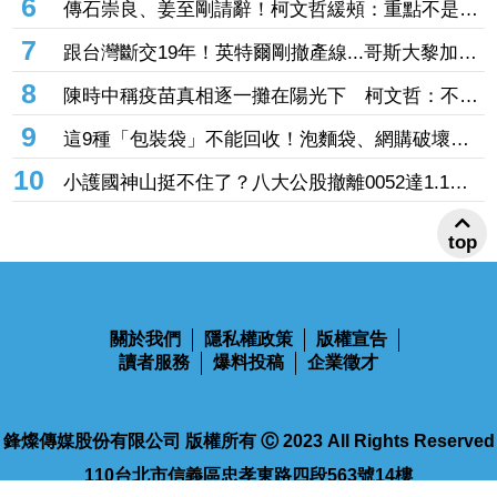
6
傳石崇良、姜至剛請辭！柯文哲緩頰：重點不是誰
下台 是致癌物從哪來、油流去哪
7
跟台灣斷交19年！英特爾剛撤產線...哥斯大黎加連
2年來台參展搶半導體商機
8
陳時中稱疫苗真相逐一攤在陽光下 柯文哲：不要
臉、完全沒天良沒良心
9
這9種「包裝袋」不能回收！泡麵袋、網購破壞袋
都上榜 丟錯最高罰6000元
10
小護國神山挺不住了？八大公股撤離0052達1.1
億 3檔正2遭棄「主動式天公號」也中槍
top
關於我們
隱私權政策
版權宣告
讀者服務
爆料投稿
企業徵才
鋒燦傳媒股份有限公司 版權所有 Ⓒ 2023 All Rights Reserved
110台北市信義區忠孝東路四段563號14樓