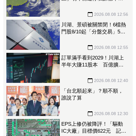
桃竹苗山區上榜
2026.08.08 12:56
川湖、景碩被關禁閉！6檔熱
門股8/10起「分盤交易」57
檔注意股名單一次看
2026.08.08 12:55
訂單滿手看到2029！川湖上
半年大賺11股本 百億擴產
計畫提前開跑
2026.08.08 12:40
「台北順起來」？順不順，
誰說了算
2026.08.08 12:30
EPS上修仍被降評！「驅動
IC大廠」目標價622元 記憶